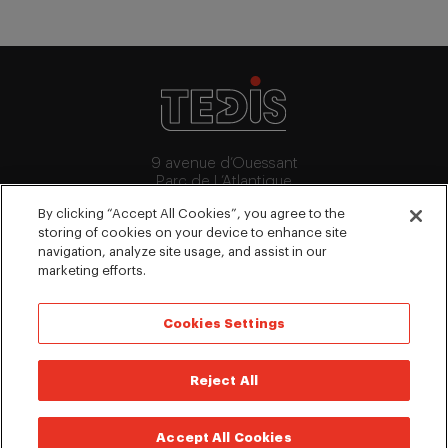
9 avenue d’Ouessant
Parc de L’Atlantique
91140 Villebon-Sur-Yvette
By clicking “Accept All Cookies”, you agree to the
+33 (0)1 64 53 15 64
storing of cookies on your device to enhance site
contact@tedis.fr
navigation, analyze site usage, and assist in our
marketing efforts.
NOUS SUIVRE
Cookies Settings
©2026 Tedis
Reject All
Mentions légales
Politique de confidentialité
Accept All Cookies