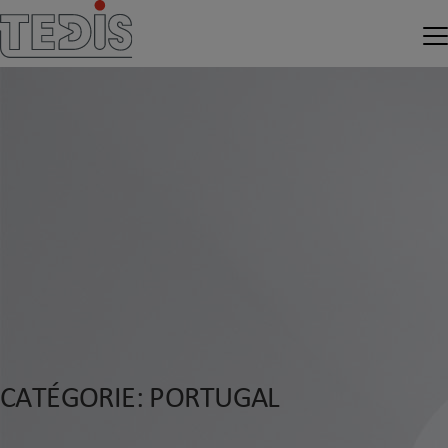
C
A
T
É
G
O
R
I
E
:
P
O
R
T
U
G
A
L