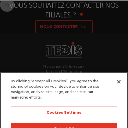
VOUS SOUHAITEZ CONTACTER NOS
FILIALES ?
NOUS CONTACTER
9 avenue d’Ouessant
Parc de L’Atlantique
91140 Villebon-Sur-Yvette
By clicking “Accept All Cookies”, you agree to the
+33 (0)1 64 53 15 64
storing of cookies on your device to enhance site
contact@tedis.fr
navigation, analyze site usage, and assist in our
marketing efforts.
NOUS SUIVRE
Cookies Settings
©2026 Tedis