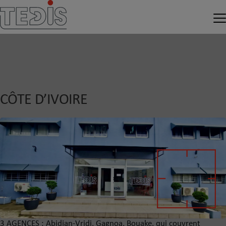
CÔTE D’IVOIRE
3 AGENCES : Abidjan-Vridi, Gagnoa, Bouake, qui couvrent