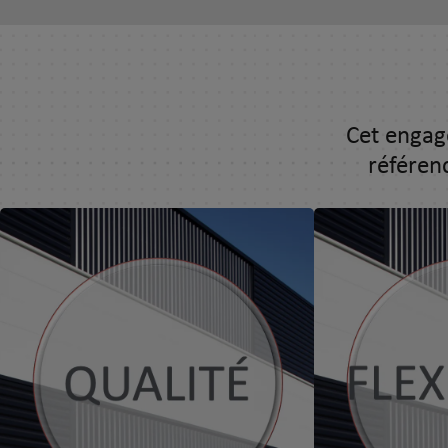
Cet engag
référen