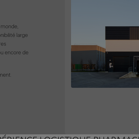
e monde,
ibilité large
res
 ou encore de
ment.