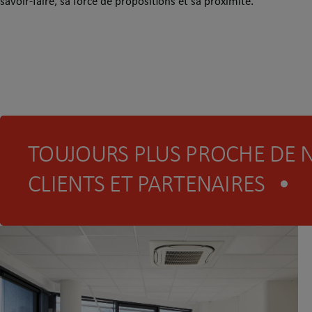
savoir-faire, sa force de propositions et sa proximité.
TOUJOURS PLUS PROCHE DE 
CLIENTS ET PARTENAIRES