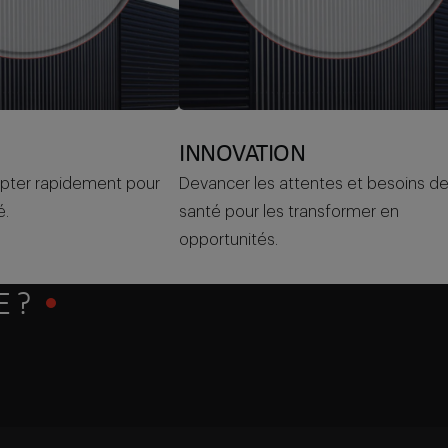
INNOVATION
apter rapidement pour
Devancer les attentes et besoins d
é.
santé pour les transformer en
opportunités.
 ?