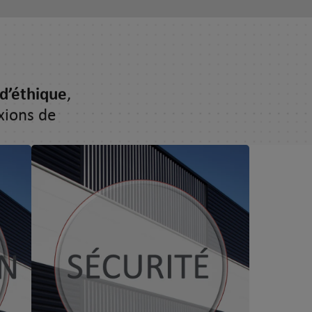
d’éthique
,
xions de